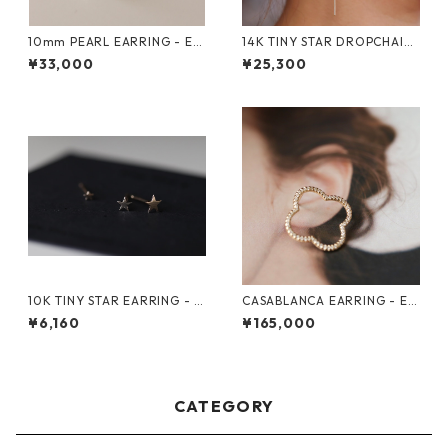
10mm PEARL EARRING - E1
14K TINY STAR DROPCHAIN
046
EARRING - E1043
¥33,000
¥25,300
10K TINY STAR EARRING - E
CASABLANCA EARRING - E1
1042
041
¥6,160
¥165,000
CATEGORY