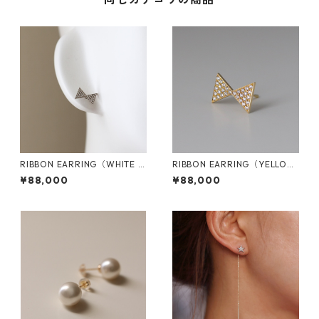
RIBBON EARRING（WHITE G
RIBBON EARRING（YELLOW
OLD） - E1044
GOLD） - E1044
¥88,000
¥88,000