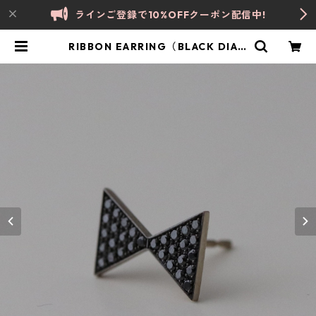
ラインご登録で10%OFFクーポン配信中!
RIBBON EARRING（BLACK DIAM
OND） - E1045 | lloviin