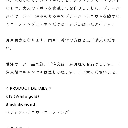
フ。無駄がなく、シンプルだけど、クラシックでエレガント
なもの。大人のリボンを意識してお作りしました。ブラック
ダイヤモンドに深みのある黒のブラックルテニウムを隙間な
くコーティング。リボンだけどエッジが効いたアイテム。
片耳販売となります。両耳ご希望の方は２点ご購入くださ
い。
受注オーダー品の為、ご注文後一か月程でお届けします。ご
注文後のキャンセルは致しかねます。ご了承くださいませ。
＜PRODUCT DETAILS＞
K18 (White gold)
Black diamond
ブラックルテニウムコーティング